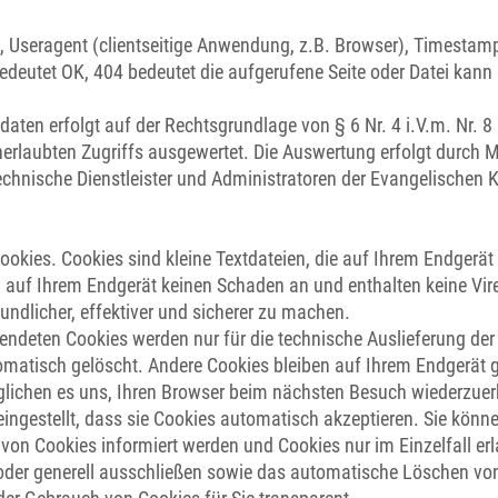
n, Useragent (clientseitige Anwendung, z.B. Browser), Timestam
bedeutet OK, 404 bedeutet die aufgerufene Seite oder Datei kan
daten erfolgt auf der Rechtsgrundlage von § 6 Nr. 4 i.V.m. Nr. 
erlaubten Zugriffs ausgewertet. Die Auswertung erfolgt durch M
echnische Dienstleister und Administratoren der Evangelischen 
okies. Cookies sind kleine Textdateien, die auf Ihrem Endgerät
en auf Ihrem Endgerät keinen Schaden an und enthalten keine Vir
undlicher, effektiver und sicherer zu machen.
endeten Cookies werden nur für die technische Auslieferung de
atisch gelöscht. Andere Cookies bleiben auf Ihrem Endgerät ge
glichen es uns, Ihren Browser beim nächsten Besuch wiederzue
ingestellt, dass sie Cookies automatisch akzeptieren. Sie könne
g von Cookies informiert werden und Cookies nur im Einzelfall e
 oder generell ausschließen sowie das automatische Löschen vo