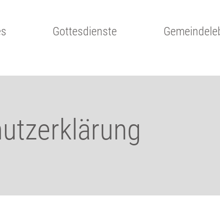
es
Gottesdienste
Gemeindele
utzerklärung