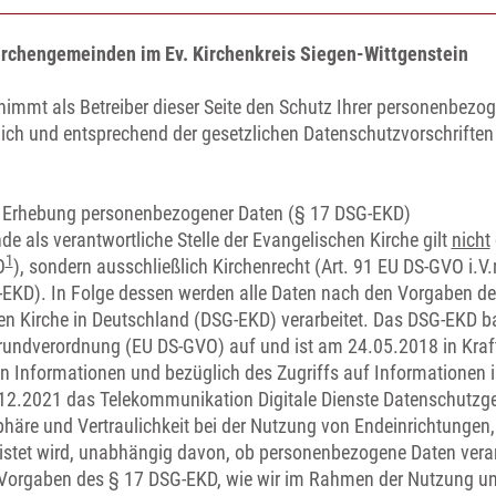
irchengemeinden im Ev. Kirchenkreis Siegen-Wittgenstein
immt als Betreiber dieser Seite den Schutz Ihrer personenbezog
lich und entsprechend der gesetzlichen Datenschutzvorschriften
er Erhebung personenbezogener Daten (§ 17 DSG-EKD)
e als verantwortliche Stelle der Evangelischen Kirche gilt
nicht
1
O
), sondern ausschließlich Kirchenrecht (Art. 91 EU DS-GVO i.V
G-EKD). In Folge dessen werden alle Daten nach den Vorgaben d
en Kirche in Deutschland (DSG-EKD) verarbeitet. Das DSG-EKD b
undverordnung (EU DS-GVO) auf und ist am 24.05.2018 in Kraft
n Informationen und bezüglich des Zugriffs auf Informationen i
1.12.2021 das Telekommunikation Digitale Dienste Datenschutz
häre und Vertraulichkeit bei der Nutzung von Endeinrichtungen, 
istet wird, unabhängig davon, ob personenbezogene Daten vera
n Vorgaben des § 17 DSG-EKD, wie wir im Rahmen der Nutzung un